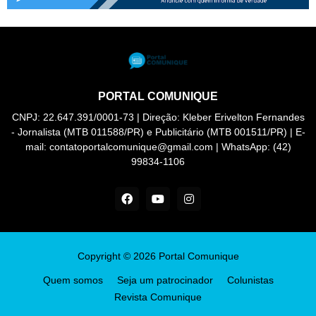
PORTAL COMUNIQUE
CNPJ: 22.647.391/0001-73 | Direção: Kleber Erivelton Fernandes
- Jornalista (MTB 011588/PR) e Publicitário (MTB 001511/PR) | E-
mail: contatoportalcomunique@gmail.com | WhatsApp: (42)
99834-1106
Copyright ©
2026
Portal Comunique
Quem somos
Seja um patrocinador
Colunistas
Revista Comunique