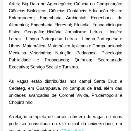
Artes; Big Data no Agronegócio; Ciência da Computação;
Ciências Biológicas; Ciências Contábeis; Educação Física;
Enfermagem; Engenharia Ambiental; Engenharia de
Alimentos; Engenharia Florestal; Filosofia; Fonoaudiologia;
Física; Geografia; História; Jornalismo; Letras – Inglês;
Letras – Língua Portuguesa; Letras – Língua Portuguesa e
Libras; Matemática; Matemática Aplicada e Computacional;
Medicina Veterinária; Nutrição; Pedagogia; Psicologia;
Publicidade e Propaganda; Química; Secretariado
Executivo; Serviço Social e Turismo.
As vagas estão distribuídas nos
campi Santa Cruz e
Cedeteg, em Guarapuava
, no campus de
Irati
, além das
unidades avançadas de Coronel Vivida, Prudentópolis e
Chopinzinho
.
A relação completa de cursos, número de vagas e turnos
pode ser consultada no site oficial da universidade, em
unicentro.br/unicentrosisu
.
(Clique Aqui)