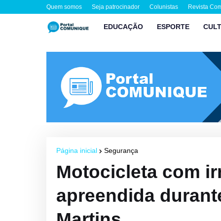
Quem somos
Seja patrocinador
Colunistas
Revista Co
EDUCAÇÃO
ESPORTE
CUL
Página inicial
Segurança
Motocicleta com ir
apreendida durant
Martins