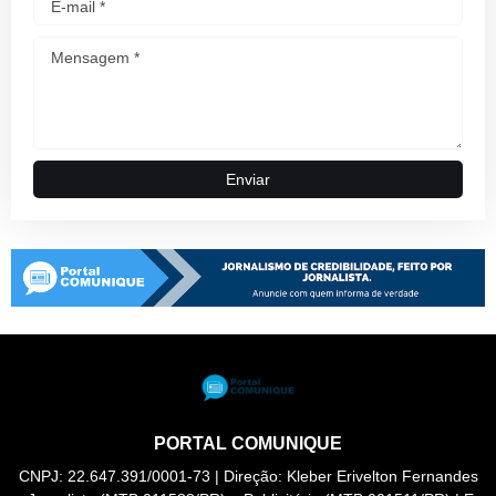
PORTAL COMUNIQUE
CNPJ: 22.647.391/0001-73 | Direção: Kleber Erivelton Fernandes