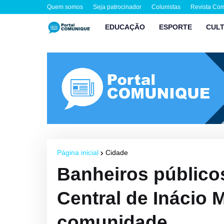
Quem somos
Seja patrocinador
Colunistas
Revista Co
EDUCAÇÃO
ESPORTE
CUL
Página inicial
Cidade
Banheiros público
Central de Inácio 
comunidade