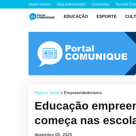
Quem somos
Seja patrocinador
Colunistas
Revista Co
EDUCAÇÃO
ESPORTE
CUL
Página inicial
Empreendedorismo
Educação empreen
começa nas escola
dezembro 05, 2025