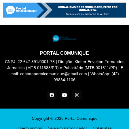
PORTAL COMUNIQUE
CNPJ: 22.647.391/0001-73 | Direção: Kleber Erivelton Fernandes
- Jornalista (MTB 011588/PR) e Publicitário (MTB 001511/PR) | E-
mail: contatoportalcomunique@gmail.com | WhatsApp: (42)
99834-1106
Copyright ©
2026
Portal Comunique
Quem somos
Seja um patrocinador
Colunistas